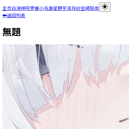
主页
白洲梓
阿罗娜
小鸟游星野
宇泽玲纱
空崎阳奈
⬅返回列表
無題