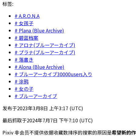
标签:
A.R.O.N.A
女孩子
Plana (Blue Archive)
碧蓝档案
アロナ(ブルーアーカイブ)
プラナ(ブルーアーカイブ)
落書き
Alona (Blue Archive)
ブルーアーカイブ30000users入り
涂鸦
女の子
ブルーアーカイブ
发布于
2023年3月8日 上午3:17 (UTC)
最后抓取于
2024年7月7日 下午7:10 (UTC)
Pixiv 非会员不提供依据收藏数排序的搜索的原因是
希望新的作