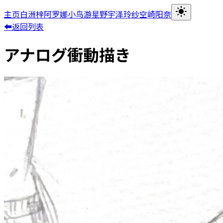
主页
白洲梓
阿罗娜
小鸟游星野
宇泽玲纱
空崎阳奈
⬅返回列表
アナログ衝動描き