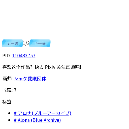
1
/
2
上一张
下一张
PID:
110483757
喜欢这个作品？快去 Pixiv 关注画师吧！
画师:
シャケ愛護団体
收藏:
7
标签:
アロナ(ブルーアーカイブ)
Alona (Blue Archive)