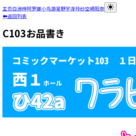
主页
白洲梓
阿罗娜
小鸟游星野
宇泽玲纱
空崎阳奈
⬅返回列表
C103お品書き