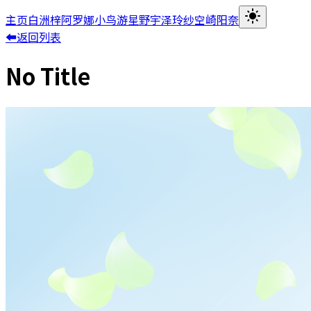
主页
白洲梓
阿罗娜
小鸟游星野
宇泽玲纱
空崎阳奈
⬅返回列表
No Title