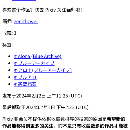
喜欢这个作品？快去 Pixiv 关注画师吧！
画师:
zenithzwei
收藏:
3
标签:
Alona (Blue Archive)
ブルーアーカイブ
アロナ(ブルーアーカイブ)
ブルアカ
碧蓝档案
发布于
2024年2月2日 上午11:25 (UTC)
最后抓取于
2024年7月1日 下午7:32 (UTC)
Pixiv 非会员不提供依据收藏数排序的搜索的原因是
希望新的
作品能够得到更多的关注，而不是只有收藏数多的作品才能被