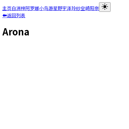
主页
白洲梓
阿罗娜
小鸟游星野
宇泽玲纱
空崎阳奈
⬅返回列表
Arona