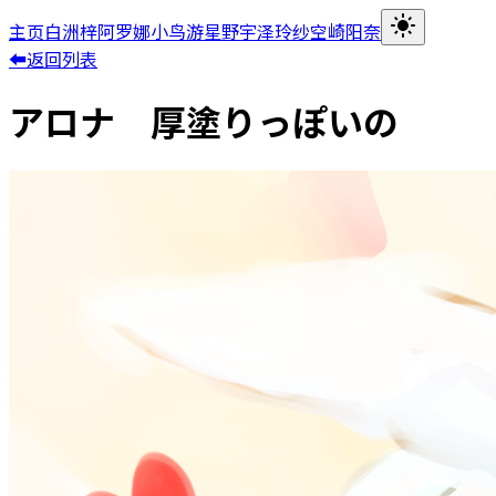
主页
白洲梓
阿罗娜
小鸟游星野
宇泽玲纱
空崎阳奈
⬅返回列表
アロナ 厚塗りっぽいの