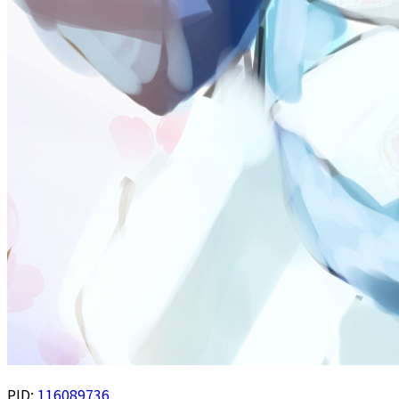
PID:
116089736