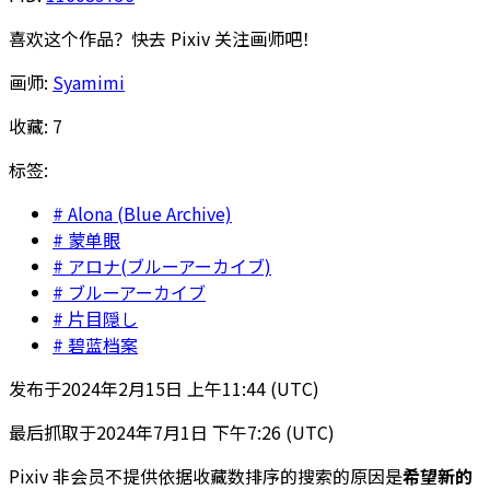
喜欢这个作品？快去 Pixiv 关注画师吧！
画师:
Syamimi
收藏:
7
标签:
Alona (Blue Archive)
蒙单眼
アロナ(ブルーアーカイブ)
ブルーアーカイブ
片目隠し
碧蓝档案
发布于
2024年2月15日 上午11:44 (UTC)
最后抓取于
2024年7月1日 下午7:26 (UTC)
Pixiv 非会员不提供依据收藏数排序的搜索的原因是
希望新的