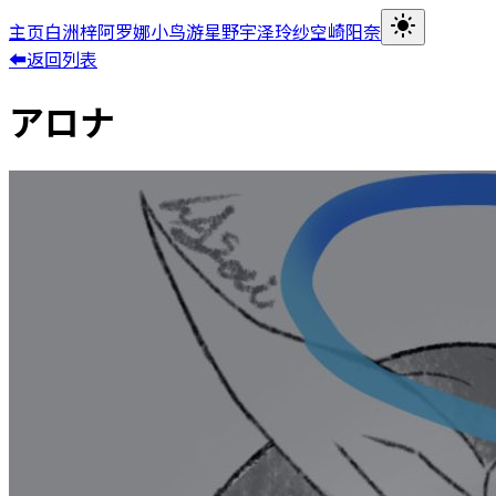
主页
白洲梓
阿罗娜
小鸟游星野
宇泽玲纱
空崎阳奈
⬅返回列表
アロナ