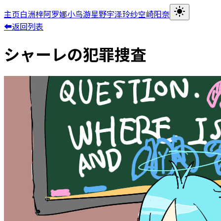
主页
白洲梓
阿罗娜
小鸟游星野
宇泽玲纱
空崎阳奈
⬅返回列表
シャーレの犯罪捜査