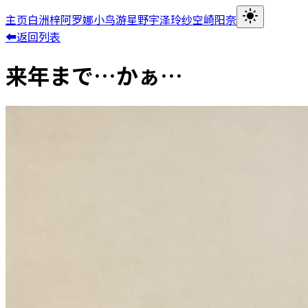
主页
白洲梓
阿罗娜
小鸟游星野
宇泽玲纱
空崎阳奈
⬅返回列表
来年まで…かぁ…