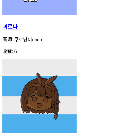
괴로나
画师:
쿠로냥이ʜᴏᴏᴅ
收藏:
6