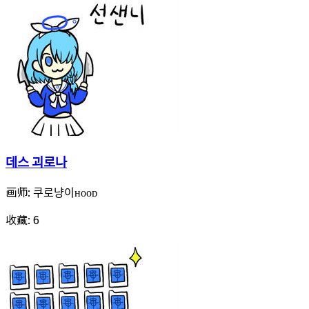
데스 괴로나
画师:
쿠로냥이ʜᴏᴏᴅ
收藏:
6