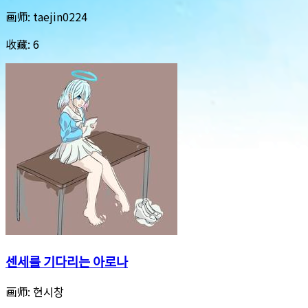
画师:
taejin0224
收藏:
6
센세를 기다리는 아로나
画师:
현시창