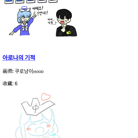
아로나의 기적
画师:
쿠로냥이ʜᴏᴏᴅ
收藏:
6