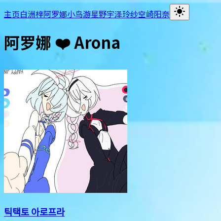
主页
白洲梓
阿罗娜
小鸟游星野
宇泽玲纱
空崎阳奈
阿罗娜 ❤️ Arona
틱택토 아로프라