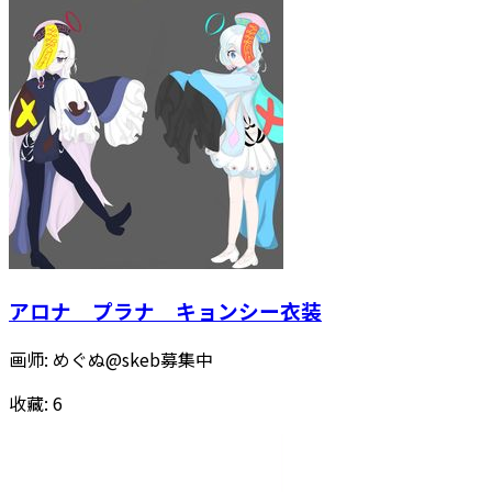
アロナ プラナ キョンシー衣装
画师:
めぐぬ@skeb募集中
收藏:
6